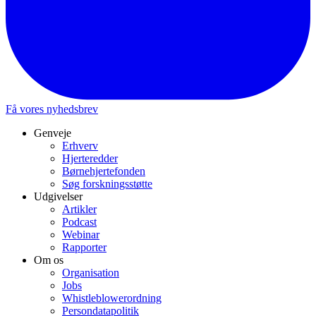
Få vores nyhedsbrev
Genveje
Erhverv
Hjerteredder
Børnehjertefonden
Søg forskningsstøtte
Udgivelser
Artikler
Podcast
Webinar
Rapporter
Om os
Organisation
Jobs
Whistleblowerordning
Persondatapolitik