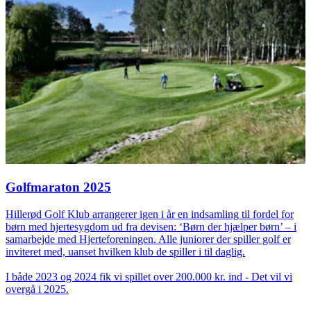
Golfmaraton 2025
Hillerød Golf Klub arrangerer igen i år en indsamling til fordel for
børn med hjertesygdom ud fra devisen: ‘Børn der hjælper børn’ – i
samarbejde med Hjerteforeningen. Alle juniorer der spiller golf er
inviteret med, uanset hvilken klub de spiller i til daglig.
I både 2023 og 2024 fik vi spillet over 200.000 kr. ind - Det vil vi
overgå i 2025.