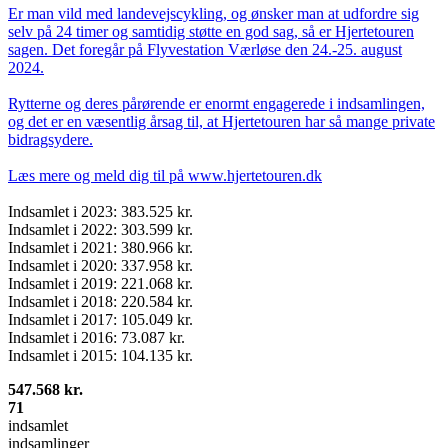
Er man vild med landevejscykling, og ønsker man at udfordre sig
selv på 24 timer og samtidig støtte en god sag, så er Hjertetouren
sagen. Det foregår på Flyvestation Værløse den 24.-25. august
2024.
Rytterne og deres pårørende er enormt engagerede i indsamlingen,
og det er en væsentlig årsag til, at Hjertetouren har så mange private
bidragsydere.
Læs mere og meld dig til på
www.hjertetouren.dk
Indsamlet i 2023: 383.525 kr.
Indsamlet i 2022: 303.599 kr.
Indsamlet i 2021: 380.966 kr.
Indsamlet i 2020: 337.958 kr.
Indsamlet i 2019: 221.068 kr.
Indsamlet i 2018: 220.584 kr.
Indsamlet i 2017: 105.049 kr.
Indsamlet i 2016: 73.087 kr.
Indsamlet i 2015: 104.135 kr.
547.568 kr.
71
indsamlet
indsamlinger