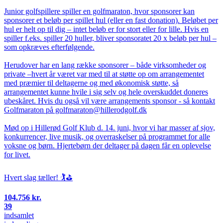
Junior golfspillere spiller en golfmaraton, hvor sponsorer kan
sponsorer et beløb per spillet hul (eller en fast donation). Beløbet per
hul er helt op til dig – intet beløb er for stort eller for lille. Hvis en
spiller f.eks. spiller 20 huller, bliver sponsoratet 20 x beløb per hul –
som opkræves efterfølgende.
Herudover har en lang række sponsorer – både virksomheder og
private –hvert år været var med til at støtte op om arrangementet
med præmier til deltagerne og med økonomisk støtte, så
arrangementet kunne hvile i sig selv og hele overskuddet doneres
ubeskåret. Hvis du også vil være arrangements sponsor - så kontakt
Golfmaraton på golfmaraton@hillerodgolf.dk
Mød op i Hillerød Golf Klub d. 14. juni, hvor vi har masser af sjov,
konkurrencer, live musik, og overraskelser på programmet for alle
voksne og børn. Hjertebørn der deltager på dagen får en oplevelse
for livet.
Hvert slag tæller! 🏌️⛳
104.756 kr.
39
indsamlet