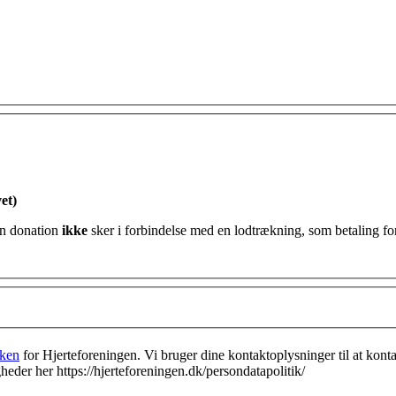
et)
ttefradrag for min donation og erklærer hermed at min donation
ikke
sker i forbindelse med en lodtrækning, som betaling for
kken
for Hjerteforeningen. Vi bruger dine kontaktoplysninger til at kon
eder her https://hjerteforeningen.dk/persondatapolitik/