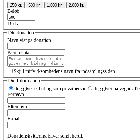
250 kr.
500 kr.
1.000 kr.
2.000 kr.
Beløb
DKK
Din donation
Navn vist på donation
Kommentar
Skjul mit/virksomhedens navn fra indsamlingssiden
Din Information
Jeg giver et bidrag som privatperson
Jeg giver på vegne af e
Fornavn
Efternavn
E-mail
Donationskvittering bliver sendt hertil.