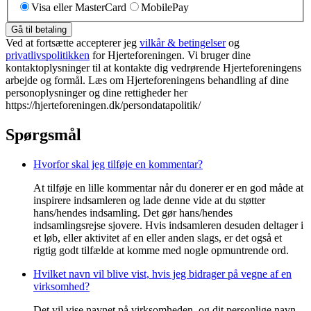
Visa eller MasterCard
MobilePay
Gå til betaling
Ved at fortsætte accepterer jeg
vilkår & betingelser
og
privatlivspolitikken
for Hjerteforeningen. Vi bruger dine
kontaktoplysninger til at kontakte dig vedrørende Hjerteforeningens
arbejde og formål. Læs om Hjerteforeningens behandling af dine
personoplysninger og dine rettigheder her
https://hjerteforeningen.dk/persondatapolitik/
Spørgsmål
Hvorfor skal jeg tilføje en kommentar?
At tilføje en lille kommentar når du donerer er en god måde at
inspirere indsamleren og lade denne vide at du støtter
hans/hendes indsamling. Det gør hans/hendes
indsamlingsrejse sjovere. Hvis indsamleren desuden deltager i
et løb, eller aktivitet af en eller anden slags, er det også et
rigtig godt tilfælde at komme med nogle opmuntrende ord.
Hvilket navn vil blive vist, hvis jeg bidrager på vegne af en
virksomhed?
Det vil vise navnet på virksomheden, og dit personlige navn