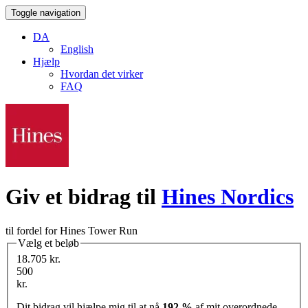
Toggle navigation
DA
English
Hjælp
Hvordan det virker
FAQ
Giv et bidrag til
Hines Nordics
til fordel for Hines Tower Run
Vælg et beløb
18.705 kr.
500
kr.
Dit bidrag vil hjælpe mig til at nå
192 %
af mit overordnede