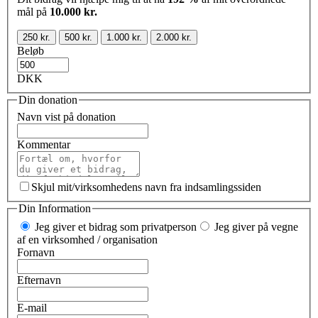
mål på
10.000 kr.
250 kr.
500 kr.
1.000 kr.
2.000 kr.
Beløb
DKK
Din donation
Navn vist på donation
Kommentar
Skjul mit/virksomhedens navn fra indsamlingssiden
Din Information
Jeg giver et bidrag som privatperson
Jeg giver på vegne
af en virksomhed / organisation
Fornavn
Efternavn
E-mail