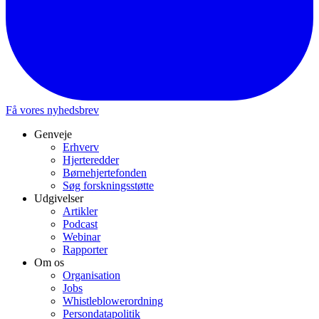
Få vores nyhedsbrev
Genveje
Erhverv
Hjerteredder
Børnehjertefonden
Søg forskningsstøtte
Udgivelser
Artikler
Podcast
Webinar
Rapporter
Om os
Organisation
Jobs
Whistleblowerordning
Persondatapolitik