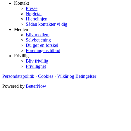
Kontakt
Presse
Nøgletal
Hjertelinjen
Sådan kontakter vi dig
Medlem
Bliv medlem
Selvbetjening
Du gør en forskel
Foreningens tilbud
Frivillig
Bliv frivillig
Frivillignet
Persondatapolitik
·
Cookies
·
Vilkår og Betingelser
Powered by
BetterNow