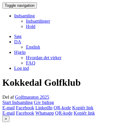
Toggle navigation
Indsamling
Indsamlinger
Hold
Søg
DA
English
Hjælp
Hvordan det virker
FAQ
Log ind
Kokkedal Golfklub
Del af
Golfmaraton 2025
Start Indsamling
Giv bidrag
E-mail
Facebook
LinkedIn
QR-kode
Kopiér link
E-mail
Facebook
Whatsapp
QR-kode
Kopiér link
×