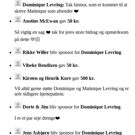
Dominique Levring:
Tak farmor, som er kommet til at
skrive Matinique som afsender ❤️
Anstine McEwan
gav
50 kr.
Så vigtig en sag ❤️ tak for jeres store bidrag og opmærksom
på dette 🫶🏻
Rikke Willer
bliv sponsor for
Dominique Levring
Vibeke Bendixen
gav
50 kr.
Kirsten og Henrik Kure
gav
500 kr.
Vil altid gerne støtte Dominique og Matinique Levring og er
selv tidligere hjertepatient.
Dorte & Jim
bliv sponsor for
Dominique Levring
I er et par seje drenge❤️
Jens Asbjørn
bliv sponsor for
Dominique Levring