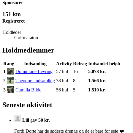
Sponsorer
151 km
Registreret
Holdleder
Golfmaraton
Holdmedlemmer
Rang
Indsamling
Activity
Bidrag
Indsamlet beløb
1
Dominique Levring
57 hul
16
5.078 kr.
2
Theodors indsamling
38 hul
8
1.566 kr.
3
Camilla Bilde
56 hul
5
1.510 kr.
Seneste aktivitet
Lili
gav
50 kr.
Fordi Dorte har de sødeste drenge og de er bare for seje ❤️