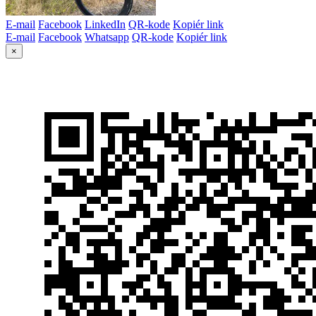
E-mail
Facebook
LinkedIn
QR-kode
Kopiér link
E-mail
Facebook
Whatsapp
QR-kode
Kopiér link
×