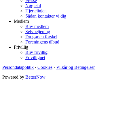
Presse
Nøgletal
Hjertelinjen
Sådan kontakter vi dig
Medlem
Bliv medlem
Selvbetjening
Du gør en forskel
Foreningens tilbud
Frivillig
Bliv frivillig
Frivillignet
Persondatapolitik
·
Cookies
·
Vilkår og Betingelser
Powered by
BetterNow